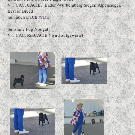
V1, CAC, CACIB, Baden-Württemberg Sieger, Alpensieger,
Best of Breed
nun auch
Dt.Ch./VDH
Sunshine Pug Nougat
V1, CAC, ResCACIB ( wird aufgewertet)