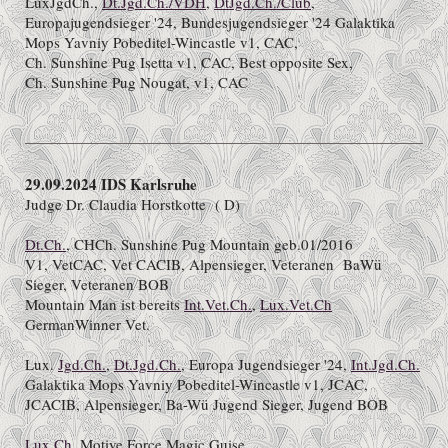
LuxJgdCh.,
Dt.Jgd.Ch./VDH
,
DtJgd.Ch./Club
,
Europajugendsieger '24, Bundesjugendsieger '24 Galaktika
Mops Yavniy Pobeditel-Wincastle v1, CAC,
Ch. Sunshine Pug Isetta v1, CAC, Best opposite Sex,
Ch. Sunshine Pug Nougat, v1, CAC
29.09.2024 IDS Karlsruhe
Judge Dr. Claudia Horstkotte ( D)
Dt.Ch.
, CHCh. Sunshine Pug Mountain geb.01/2016
V1, VetCAC, Vet CACIB, Alpensieger, Veteranen BaWü
Sieger, Veteranen BOB
Mountain Man ist bereits
Int.Vet.Ch.
,
Lux.Vet.Ch
GermanWinner Vet.
Lux.
Jgd.Ch.
,
Dt.Jgd.Ch.
, Europa Jugendsieger '24,
Int.Jgd.Ch.
Galaktika Mops Yavniy Pobeditel-Wincastle v1, JCAC,
JCACIB, Alpensieger, Ba-Wü Jugend Sieger, Jugend BOB
Lux.Ch.
Motive Force Magic Guise