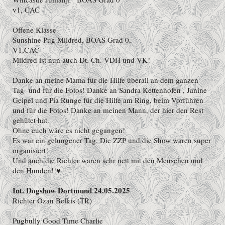
v1, CAC
Offene Klasse
Sunshine Pug Mildred, BOAS Grad 0,
V1,CAC
Mildred ist nun auch Dt. Ch. VDH und VK!
Danke an meine Mama für die Hilfe überall an dem ganzen
Tag und für die Fotos! Danke an Sandra Kettenhofen , Janine
Geipel und Pia Runge für die Hilfe am Ring, beim Vorführen
und für die Fotos! Danke an meinen Mann, der hier den Rest
gehütet hat.
Ohne euch wäre es nicht gegangen!
Es war ein gelungener Tag. Die ZZP und die Show waren super
organisiert!
Und auch die Richter waren sehr nett mit den Menschen und
den Hunden!!♥️
Int. Dogshow Dortmund 24.05.2025
Richter Ozan Belkis (TR)
Pugbully Good Time Charlie