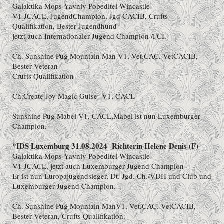
Galaktika Mops Yavniy Pobeditel-Wincastle
V1 JCACL, JugendChampion, Jgd CACIB, Crufts
Qualifikation, Bester Jugendhund
jetzt auch Internationaler Jugend Champion /FCI.
Ch. Sunshine Pug Mountain Man V1,
Vet.CAC. VetCACIB,
Bester Veteran
Crufts Qualifikation
Ch.Create Joy Magic Guise V1, CACL
Sunshine Pug Mabel V1, CACL,Mabel ist nun Luxemburger
Champion.
*IDS Luxemburg 31.08.2024 Richterin Helene Denis (F)
Galaktika Mops Yavniy Pobeditel-Wincastle
V1 JCACL, jetzt auch Luxemburger Jugend Champion
Er ist nun Europajugendsieger, Dt. Jgd. Ch./VDH und Club und
Luxemburger Jugend Champion.
Ch. Sunshine Pug Mountain ManV1,
Vet.CAC. VetCACIB,
Bester Veteran, Crufts Qualifikation.