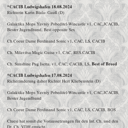
*CACIB Ludwigshafen 18.08.2024
Richterin Karin Biala- Gauß (D)
Galaktika Mops Yavniy Pobeditel-Wincastle v1, CAC,JCACIB,
Bester Jugendhund, Best opposite Sex
Ch
Coeur Dame Ferdinand Sonic v1, CAC, LS, CACIB
Ch. Milavitsa Magic Guise v1, CAC, RES.CACIB
Best of Breed
Ch. Sunshine Pug Isetta, v1, CAC, CACIB, LS,
*CACIB Ludwigshafen 17.08.2024
Richeränderung daher Richter Herr Kliebenstein (D)
Galaktika Mops Yavniy Pobeditel-Wincastle v1, CAC,JCACIB,
Bester Jugendhund
Ch
Coeur Dame Ferdinand Sonic v1, CAC, LS, CACIB, BOS
Cluesi hat somit die Voraussetzungen für den Int. Ch. und den
Dt. Ch. VDH erreicht.