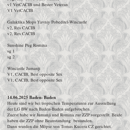
v1 VetCACIB und Bester Veteran
V1 VetCACIB
Galaktika Mops Yavniy Pobeditel-Wincastle
v2, Res CACIB
v2, Res CACIB
Sunshine Pug Romina
sg 1
sg 2
Wincastle Jumanji
V1, CACIB, Best opposite Sex
V1, CACIB, Best opposite Sex
14.06.2025 Baden- Baden
Heute sind wir bei tropischen Temperaturen zur Ausstellung
der LG BW nach Baden-Baden aufgebrochen.
Zuerst habe wir Jumanji und Romina zur ZZP vorgestellt. Beide
haben die ZZP ohne Beanstandung bestanden.
Dann wurden die Möpse von Tomas Kucera CZ gerichtet.