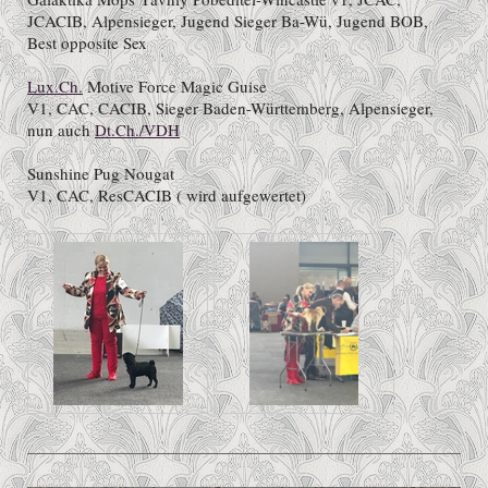
JCACIB, Alpensieger, Jugend Sieger Ba-Wü, Jugend BOB,
Best opposite Sex
Lux.Ch.
Motive Force Magic Guise
V1, CAC, CACIB, Sieger Baden-Württemberg, Alpensieger,
nun auch
Dt.Ch./VDH
Sunshine Pug Nougat
V1, CAC, ResCACIB ( wird aufgewertet)