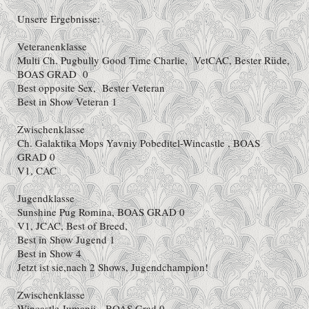
Unsere Ergebnisse:
Veteranenklasse
Multi Ch. Pugbully Good Time Charlie, VetCAC, Bester Rüde,
BOAS GRAD 0
Best opposite Sex, Bester Veteran
Best in Show Veteran 1
Zwischenklasse
Ch. Galaktika Mops Yavniy Pobeditel-Wincastle , BOAS
GRAD 0
V1, CAC
Jugendklasse
Sunshine Pug Romina, BOAS GRAD 0
V1, JCAC, Best of Breed,
Best in Show Jugend 1
Best in Show 4
Jetzt ist sie,nach 2 Shows, Jugendchampion!
Zwischenklasse
Wincastle Jumanji BOAS Grad 0