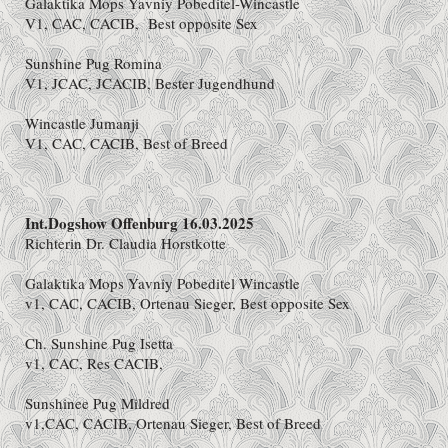
Galaktika Mops Yavniy Pobeditel-Wincastle
V1, CAC, CACIB, Best opposite Sex
Sunshine Pug Romina
V1, JCAC, JCACIB, Bester Jugendhund
Wincastle Jumanji
V1, CAC, CACIB, Best of Breed
Int.Dogshow Offenburg 16.03.2025
Richterin Dr. Claudia Horstkotte
Galaktika Mops Yavniy Pobeditel Wincastle
v1, CAC, CACIB, Ortenau Sieger, Best opposite Sex
Ch. Sunshine Pug Isetta
v1, CAC, Res CACIB,
Sunshinee Pug Mildred
v1,CAC, CACIB, Ortenau Sieger, Best of Breed