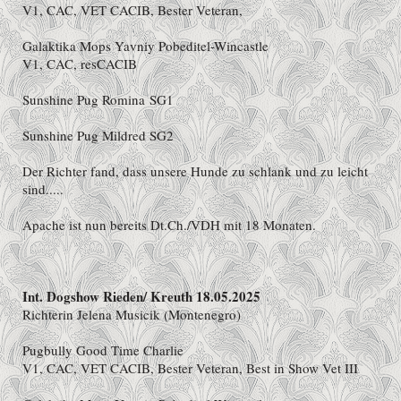
V1, CAC, VET CACIB, Bester Veteran,
Galaktika Mops Yavniy Pobeditel-Wincastle
V1, CAC, resCACIB
Sunshine Pug Romina SG1
Sunshine Pug Mildred SG2
Der Richter fand, dass unsere Hunde zu schlank und zu leicht
sind.....
Apache ist nun bereits Dt.Ch./VDH mit 18 Monaten.
Int. Dogshow Rieden/ Kreuth 18.05.2025
Richterin Jelena Musicik (Montenegro)
Pugbully Good Time Charlie
V1, CAC, VET CACIB, Bester Veteran, Best in Show Vet III