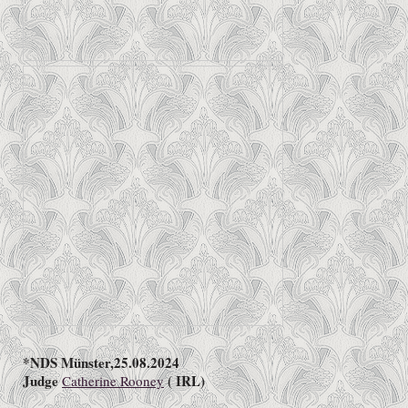
*NDS Münster,25.08.2024
Judge
( IRL)
Catherine Rooney