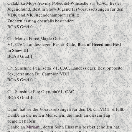
Galaktika Mops Yavniy Pobeditel-Wincastle v1, JCAC, Bester
Jugendhund, Best in Show Jugend II (Voraussetzungen für den
VDK und VK Jugendchampion erfüllt)
Zuchtzulassung ebenfalls bestanden.
BOAS Grad 0
Ch.
Motive Force Magic Guise
Best of Breed und Best
V1, CAC, Landessieger, Bester Rüde,
in Show III
BOAS Grad 1
Ch. Sunshine Pug Isetta V1, CAC, Landessieger, Best opposite
Sex, jetzt auch Dt. Campion VDH
BOAS Grad 0
Ch. Sunshine Pug OlympiaV1, CAC
BOAS Grad 1
Damit hat sie die Voraussetzungen für den Dt. Ch.VDH erfüllt.
Danke an die netten Menschen, die mich an diesem Tag
begleitet haben.
Danke an
Miriam
, deren Sohn Elias mir perfekt geholfen hat.