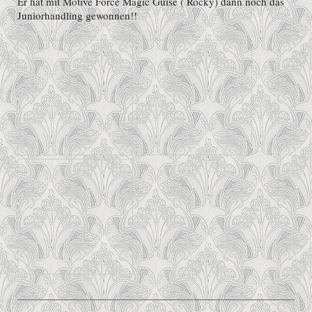
Er hat mit Motive Force Magic Guise ( Rocky) dann noch das
Juniorhandling gewonnen!!