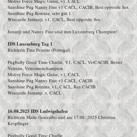
Motive Force Magic Guise, v1, CACL
Sunshine Pug Nanny Fine v1 CACL, CACIB, Best opposite Sex
Sunshine Pug Romina, sehr gut 1
Wincastle Jumanji, v1, CACL, Best opposite Sex
Junanji und Nanny Fine sind nun Luxemburg Champion!
IDS Luxemburg Tag 1
Richterin Tina Peixoto (Portugal)
Pugbully Good Time Charlie, V1, CACL, VetCACIB, Bester
Veteran, Veteranenchampion
Motive Force Magic Guise, v1, CACL
Sunshine Pug Nanny Fine v1 CACL, CACIB
Sunshine Pug Romina, v1, CACL, Res CACIB
Wincastle Jumanji, v, CACL
16.08.2025 IDS Ludwigshafen
Richterin Maite Gonzalbo und am 17.08. 2025 Christina
Kropfinger
Pugbully Good Time Charlie