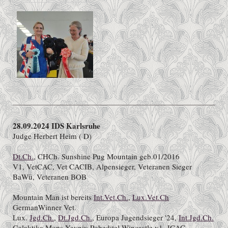
28.09.2024 IDS Karlsruhe
Judge Herbert Heim ( D)
Dt.Ch.
, CHCh. Sunshine Pug Mountain geb.01/2016
V1, VetCAC, Vet CACIB, Alpensieger, Veteranen Sieger
BaWü, Veteranen BOB
Mountain Man ist bereits
Int.Vet.Ch.
,
Lux.Vet.Ch
GermanWinner Vet.
Lux.
Jgd.Ch.
,
Dt.Jgd.Ch.
, Europa Jugendsieger '24,
Int.Jgd.Ch.
Galaktika Mops Yavniy Pobeditel-Wincastle v1, JCAC,