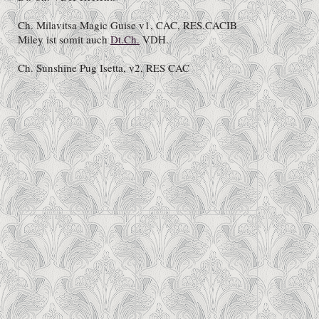
Ch. Milavitsa Magic Guise v1, CAC, RES.CACIB
Miley ist somit auch
Dt.Ch.
VDH.
Ch. Sunshine Pug Isetta, v2, RES CAC