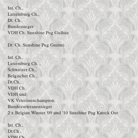
Int. Ch.,
Luxemburg Ch.,
Dt. Ch.,
Bundessieger
VDH Ch. Sunshine Pug Guihua
Dt. Ch. Sunshine Pug Guimei
Int. Ch.,
Luxemburg Ch. ,
Schweizer Ch.,
Belgischer Ch.,
Dt.Ch.,
VDH Ch.
VDH und
VK Veteranenchampion,
Bundesveteranensieger
2 x Belgian Winner '09 und '10 Sunshine Pug Knock Out
Int. Ch.,
Dt.Ch.,
VDH Ch.,