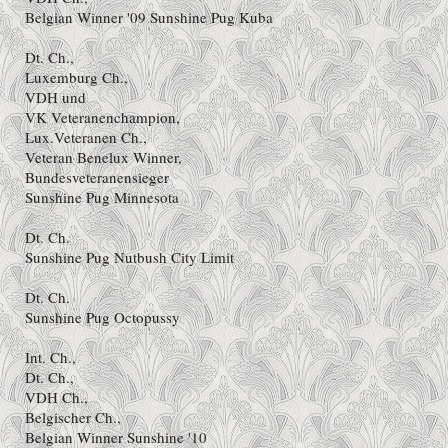
Belgian Winner '09 Sunshine Pug Kuba
Dt. Ch.,
Luxemburg Ch.,
VDH und
VK Veteranenchampion,
Lux.Veteranen Ch.,
Veteran Benelux Winner,
Bundesveteranensieger
Sunshine Pug Minnesota
Dt. Ch.
Sunshine Pug Nutbush City Limit
Dt. Ch.
Sunshine Pug Octopussy
Int. Ch.,
Dt. Ch.,
VDH Ch.,
Belgischer Ch.,
Belgian Winner Sunshine '10