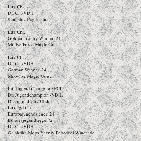
Lux Ch.,
Dt. Ch./VDH
Sunshine Pug Isetta
Lux Ch.,
Golden Trophy Winner '24
Motive Force Magic Guise
Lux Ch. ,
Dt. Ch./VDH
German Winner '24
Milovitsa Magic Guise
Int. Jugend Champion/ FCI,
Dt. Jugendchampion /VDH,
Dt. Jugend Ch./ Club ,
Lux Jgd.Ch.
Europajugendsieger '24
Bundesjugendsieger '24
Dt..Ch./VDH
Galaktika Mops Yavniy Pobeditel-Wincastle