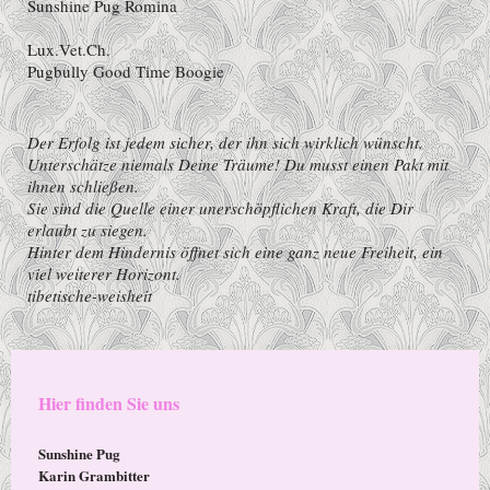
Sunshine Pug Romina
Lux.Vet.Ch.
Pugbully Good Time Boogie
Der Erfolg ist jedem sicher, der ihn sich wirklich wünscht.
Unterschätze niemals Deine Träume! Du musst einen Pakt mit
ihnen schließen.
Sie sind die Quelle einer unerschöpflichen Kraft, die Dir
erlaubt zu siegen.
Hinter dem Hindernis öffnet sich eine ganz neue Freiheit, ein
viel weiterer Horizont.
tibetische-weisheit
Hier finden Sie uns
Sunshine Pug
Karin Grambitter