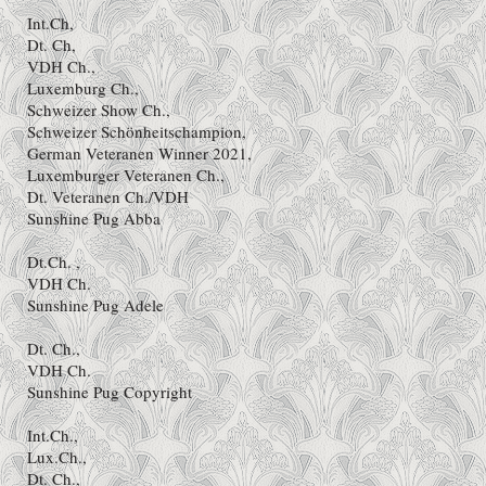
Int.Ch,
Dt. Ch,
VDH Ch.,
Luxemburg Ch.,
Schweizer Show Ch.,
Schweizer Schönheitschampion,
German Veteranen Winner 2021,
Luxemburger Veteranen Ch.,
Dt. Veteranen Ch./VDH
Sunshine Pug Abba
Dt.Ch. ,
VDH Ch.
Sunshine Pug Adele
Dt. Ch.,
VDH Ch.
Sunshine Pug Copyright
Int.Ch.,
Lux.Ch.,
Dt. Ch.,