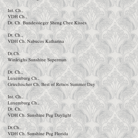
Int. Ch.,
VDH Ch.,
Dt. Ch. Bundessieger Sheng Chee Kisses
Dt. Ch.,
VDH Ch. Nabucos Katharina
Dt.Ch.
Winleighs Sunshine Superman
Dt. Ch.,
Luxemburg Ch.,
Griechischer Ch. Best of Retsos Summer Day
Int. Ch.,
Luxemburg Ch.,
Dt. Ch,
VDH Ch. Sunshine Pug Daylight
Dt.Ch.,
VDH Ch. Sunshine Pug Florida