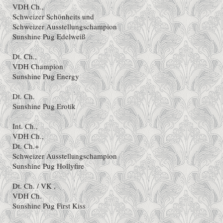
VDH Ch.,
Schweizer Schönheits und
Schweizer Ausstellungschampion
Sunshine Pug Edelweiß
Dt. Ch.,
VDH Champion
Sunshine Pug Energy
Dt. Ch.
Sunshine Pug Erotik
Int. Ch.,
VDH Ch.,
Dt. Ch.+
Schweizer Ausstellungschampion
Sunshine Pug Hollyfire
Dt. Ch. / VK ,
VDH Ch.
Sunshine Pug First Kiss