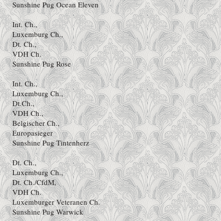
Sunshine Pug Ocean Eleven
Int. Ch.,
Luxemburg Ch.,
Dt. Ch.,
VDH Ch.
Sunshine Pug Rose
Int. Ch.,
Luxemburg Ch.,
Dt.Ch.,
VDH Ch.,
Belgischer Ch.,
Europasieger
Sunshine Pug Tintenherz
Dt. Ch.,
Luxemburg Ch.,
Dt. Ch./CfdM,
VDH Ch.
Luxemburger Veteranen Ch.
Sunshine Pug Warwick