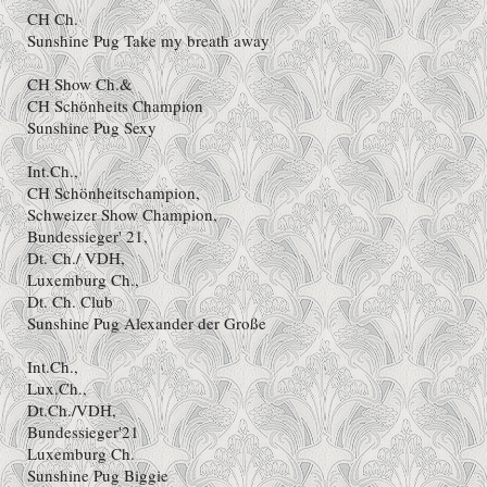
CH Ch.
Sunshine Pug Take my breath away
CH Show Ch.&
CH Schönheits Champion
Sunshine Pug Sexy
Int.Ch.,
CH Schönheitschampion,
Schweizer Show Champion,
Bundessieger' 21,
Dt. Ch./ VDH,
Luxemburg Ch.,
Dt. Ch. Club
Sunshine Pug Alexander der Große
Int.Ch.,
Lux.Ch.,
Dt.Ch./VDH,
Bundessieger'21
Luxemburg Ch.
Sunshine Pug Biggie