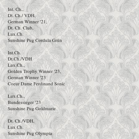
Int. Ch.,
Dt. Ch./ VDH,
German Winner '21,
Dt. Ch. Club,
Lux.Ch.
Sunshine Pug Cordula Grün
Int.Ch.
Dt.Ch./VDH
Lux.Ch.,
Golden Trophy Winner '23,
German Winner '23
Coeur Dame Ferdinand Sonic
Lux.Ch.,
Bundessieger '23
Sunshine Pug Goldmarie
Dt. Ch./VDH,
Lux Ch.
Sunshine Pug Olympia