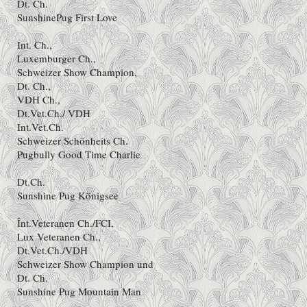
Dt. Ch.
SunshinePug First Love
Int. Ch.,
Luxemburger Ch.,
Schweizer Show Champion,
Dt. Ch.,
VDH Ch.,
Dt.Vet.Ch./ VDH
Int.Vet.Ch.
Schweizer Schönheits Ch.
Pugbully Good Time Charlie
Dt.Ch.
Sunshine Pug Königsee
Înt.Veteranen Ch./FCI,
Lux Veteranen Ch.,
Dt.Vet.Ch./VDH
Schweizer Show Champion und
Dt. Ch.
Sunshine Pug Mountain Man