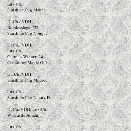
Lux Ch.
Sunshine Pug Mabel
Dt.Ch./ VDH
Bundessieger '24
Sunshine Pug Nougat
Dt.Ch./ VDH,
Lux Ch.,
German Winner '24
Create Joy Magic Guise
Dt. Ch./VDH
Sunshine Pug Mildred
Lux.Ch.
Sunshine Pug Nanny Fine
Dt.Ch./VDH, Lux.Ch.
Wincastle Jumanji
Lux.Ch